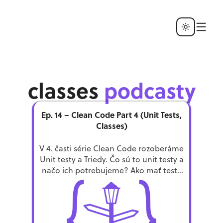
classes
podcasty
Ep. 14 – Clean Code Part 4 (Unit Tests,
Classes)
V 4. časti série Clean Code rozoberáme
Unit testy a Triedy. Čo sú to unit testy a
načo ich potrebujeme? Ako mať testy
čisté? Ako by mala vyzerať čistá trieda?
Taktiež si prejdeme veľmi dôležité
princípy ako Single responsibility
principle, Cohesion, Open-Closed