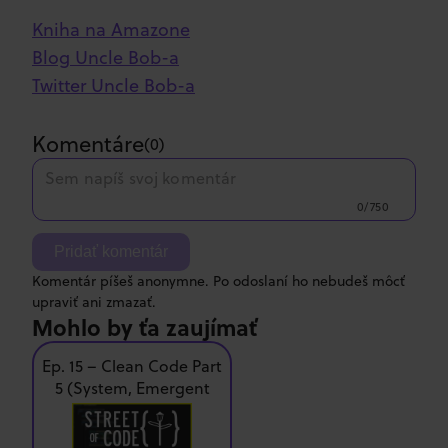
Kniha na Amazone
Blog Uncle Bob-a
Twitter Uncle Bob-a
Komentáre
(
0
)
0/750
Pridať komentár
Komentár píšeš anonymne. Po odoslaní ho nebudeš môcť
upraviť ani zmazať.
Mohlo by ťa zaujímať
Ep. 15 – Clean Code Part
5 (System, Emergent
Design)