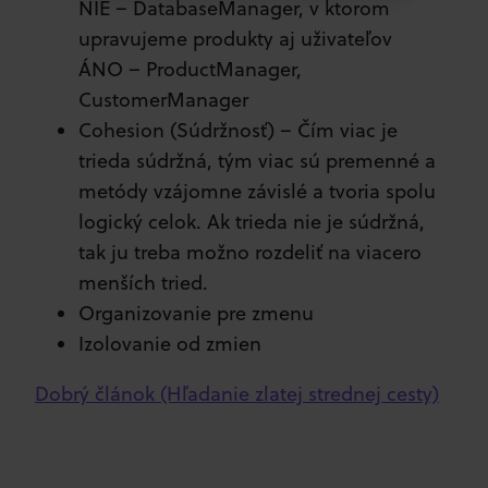
NIE – DatabaseManager, v ktorom
upravujeme produkty aj uživateľov
ÁNO – ProductManager,
CustomerManager
Cohesion (Súdržnosť) – Čím viac je
trieda súdržná, tým viac sú premenné a
metódy vzájomne závislé a tvoria spolu
logický celok. Ak trieda nie je súdržná,
tak ju treba možno rozdeliť na viacero
menších tried.
Organizovanie pre zmenu
Izolovanie od zmien
Dobrý článok (Hľadanie zlatej strednej cesty)