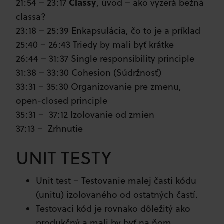
Classy
21:54 – 23:17
, úvod – ako vyzerá bežná
classa?
23:18 – 25:39 Enkapsulácia, čo to je a príklad
25:40 – 26:43 Triedy by mali byť krátke
26:44 – 31:37 Single responsibility principle
31:38 – 33:30 Cohesion (Súdržnosť)
33:31 – 35:30 Organizovanie pre zmenu,
open-closed principle
35:31 – 37:12 Izolovanie od zmien
37:13 – Zrhnutie
UNIT TESTY
Unit test – Testovanie malej časti kódu
(unitu) izolovaného od ostatných častí.
Testovaci kód je rovnako dôležitý ako
produkčný a mali by byť na ňom