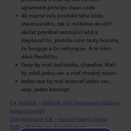
uplatnené princípy clean code
Ak máme veľa produkčného kódu
otestovaného, tak si môžeme dovoliť
skúšať prerábať existujúci kód a
zlepšovať ho, pretože nám testy hovoria,
čo funguje a čo nefunguje. A to nám
dáva flexibilitu.
Testy by mali byť krátke, čitateľné. Mali
by robiť jednu vec a mať vhodný názov.
Jeden test by mal testovať jednu vec,
resp. jeden koncept.
C# Tutoriál – Základy Unit Testovania (Gabov
video-tutoriál)
Unit testing in C# – basics (Gabov blog)
TDD – Test driven development