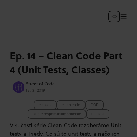
Ep. 14 – Clean Code Part
4 (Unit Tests, Classes)
Street of Code
18. 3. 2019
classes
clean code
OOP
single responsibility principle
unit test
V 4. časti série Clean Code rozoberáme Unit
testy a Triedy. Čo sú to unit testy a načo ich