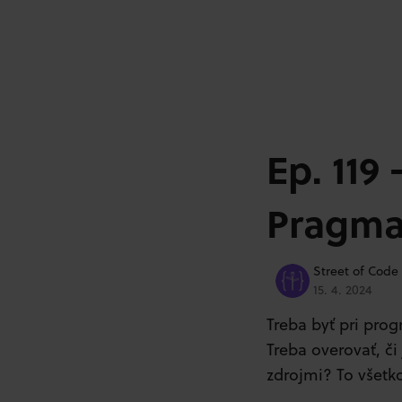
Ep. 119
Pragma
Street of Code
15. 4. 2024
Treba byť pri pro
Treba overovať, č
zdrojmi? To všetko