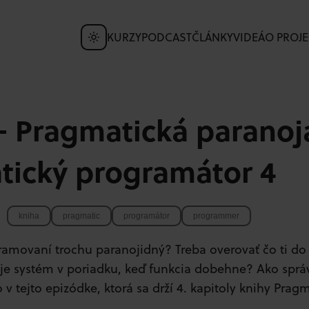
KURZY
PODCAST
ČLÁNKY
VIDEÁ
O PROJE
 – Pragmatická paranoj
tický programátor 4
kniha
pragmatic
programátor
programmer
gramovaní trochu paranojidný? Treba overovať čo ti do 
i je systém v poriadku, keď funkcia dobehne? Ako sprá
 v tejto epizódke, ktorá sa drží 4. kapitoly knihy Pra