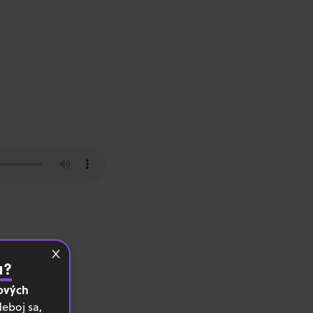
u?
ových
eboj sa,