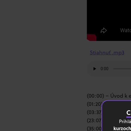
Stiahnuť .mp3
(00:00) – Úvod k 
(01:20) – Pragmat
C
(03:37) – Design b
(23:07) – Mŕtve 
Prihl
kurzoch
(35:00) – Asertív