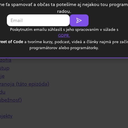
 ťa spamovať a občas ta potešíme aj nejakou tou progra
bať so zdrojmi
radou.
naž sa predpovedať budúcnosť
Poskytnutím emailu súhlasíš s jeho spracovaním v súlade s
GDPR.
ódky zo série "Pragmatický programá
reet of Code
a tvoríme kurzy, podcast, videá a články najmä pre začí
programátorov alebo programátorky.
k sérii
ozofia
stup
je
ranoja (táto epizóda)
ódu
úbežnosť)
ojekty