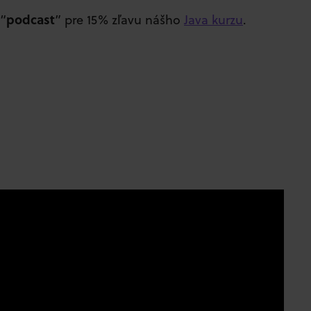
podcast
 “
” pre 15% zľavu nášho
Java kurzu
.