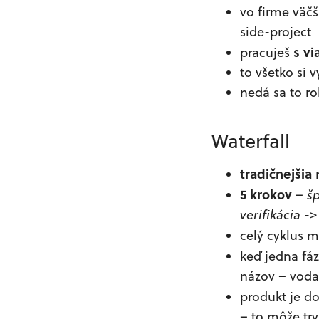
vo firme väč
side-project
s v
pracuješ
to všetko si 
nedá sa to ro
Waterfall
tradičnejšia
5 krokov
–
šp
verifikácia
-
celý cyklus m
keď jedna fáz
názov – voda 
produkt je d
– to môže trv