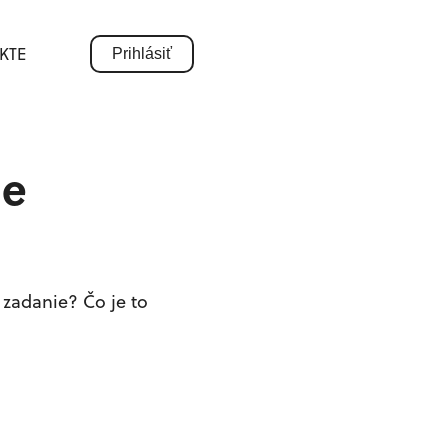
KTE
Prihlásiť
me
 zadanie? Čo je to