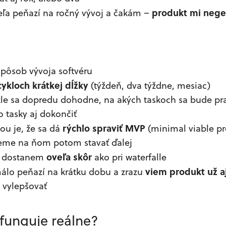
produkt mi nege
eľa peňazí na ročný vývoj a čakám –
pôsob vývoja softvéru
cykloch krátkej dĺžky
(týždeň, dva týždne, mesiac)
le sa dopredu dohodne, na akých taskoch sa bude pr
to tasky aj dokončiť
rýchlo spraviť MVP
ou je, že sa dá
(minimal viable pr
ieme na ňom potom stavať ďalej
oveľa skôr
sa dostanem
ako pri waterfalle
viem produkt už aj
álo peňazí na krátku dobu a zrazu
 vylepšovať
 funguje reálne?