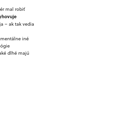
vér mal robiť
vyhovuje
a – ak tak vedia
omentálne iné
lógie
 aké dlhé majú