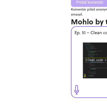
Pridať komentár
Komentár píšeš anonym
zmazať.
Mohlo by 
Ep. 51 – Clean c