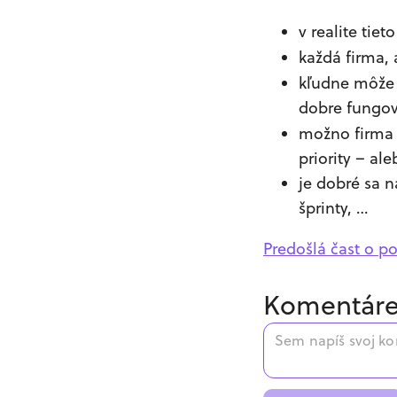
v realite tiet
každá firma,
kľudne môže 
dobre fungov
možno firm
priority – al
je dobré sa n
šprinty, …
Predošlá čast o po
Komentár