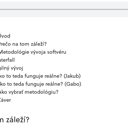
 Úvod
Prečo na tom záleží?
 Metodológie vývoja softvéru
terfall
gilný vývoj
Ako to teda funguje reálne? (Jakub)
Ako to teda funguje reálne? (Gabo)
 Ako vybrať metodológiu?
Záver
m záleží?