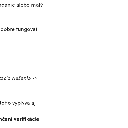
zadanie alebo malý
u dobre fungovať
ácia riešenia
->
toho vyplýva aj
čení verifikácie