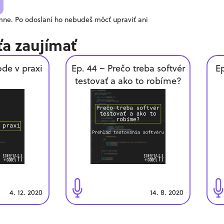
ne. Po odoslaní ho nebudeš môcť upraviť ani
ťa zaujímať
ode v praxi
Ep. 44 – Prečo treba softvér
Ep
testovať a ako to robíme?
4. 12. 2020
14. 8. 2020