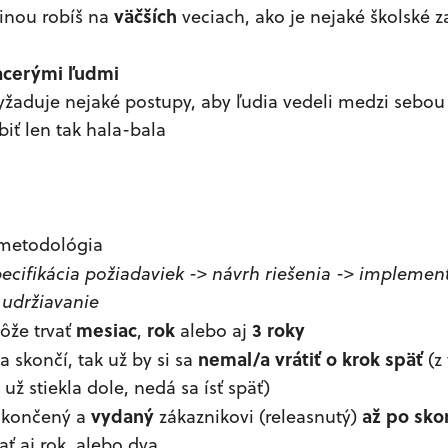
väčších
šinou robíš na
veciach, ako je nejaké školské 
iacerými ľudmi
vyžaduje nejaké postupy, aby ľudia vedeli medzi sebo
biť len tak hala-bala
metodológia
ecifikácia požiadaviek
->
návrh riešenia
->
implement
>
udržiavanie
mesiac
rok
3 roky
ôže trvať
,
alebo aj
nemal/a vrátiť o krok späť
a skončí, tak už by si sa
(z 
už stiekla dole, nedá sa ísť späť)
vydaný
až po skon
okončený a
zákaznikovi (releasnutý)
ať aj rok, alebo dva