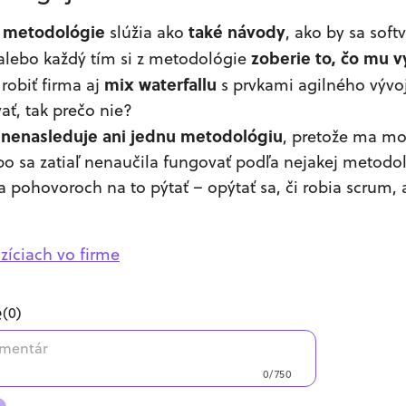
metodológie
také návody
o
slúžia ako
, ako by sa soft
zoberie to, čo mu 
 alebo každý tím si z metodológie
mix waterfallu
robiť firma aj
s prvkami agilného vývoj
ať, tak prečo nie?
nenasleduje ani jednu metodológiu
a
, pretože ma m
ebo sa zatiaľ nenaučila fungovať podľa nejakej metodo
a pohovoroch na to pýtať – opýtať sa, či robia scrum,
zíciach vo firme
e
(
0
)
0/750