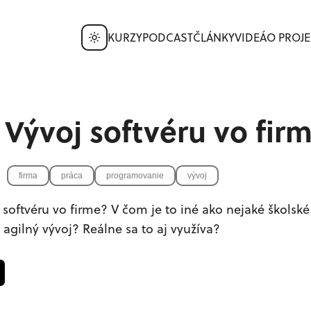
KURZY
PODCAST
ČLÁNKY
VIDEÁ
O PROJE
– Vývoj softvéru vo fir
firma
práca
programovanie
vývoj
 softvéru vo firme? V čom je to iné ako nejaké školské
o agilný vývoj? Reálne sa to aj využíva?