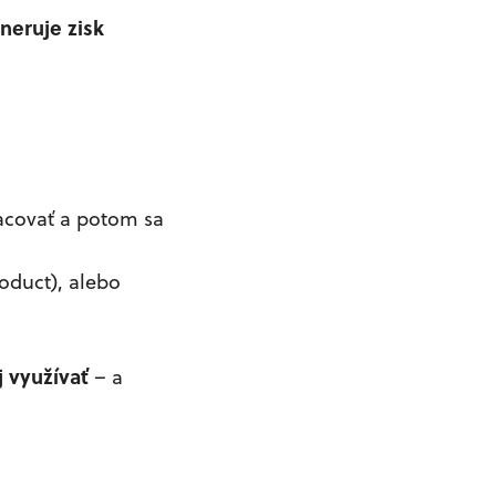
neruje zisk
acovať a potom sa
oduct), alebo
 využívať
– a