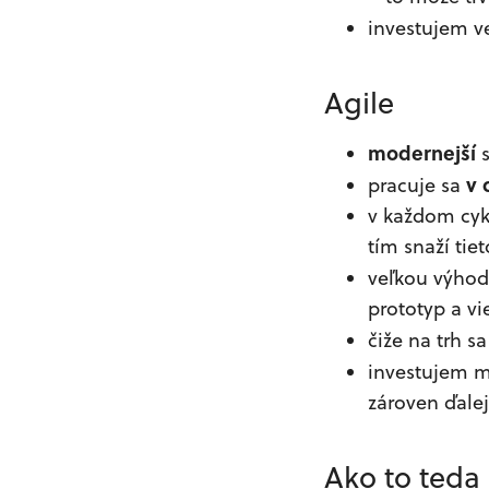
investujem v
Agile
modernejší
s
v 
pracuje sa
v každom cyk
tím snaží tie
veľkou výhod
prototyp a v
čiže na trh 
investujem m
zároven ďalej
Ako to teda