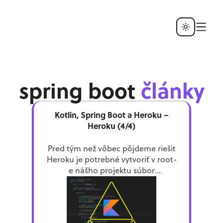
spring boot
články
Kotlin, Spring Boot a Heroku –
Heroku (4/4)
Pred tým než vôbec pôjdeme riešit
Heroku je potrebné vytvoriť v root-
e nášho projektu súbor
system.properties s obsahom:
java.runtime.version=11 čím Heroku
povieme, že používame Java verziu
11. Inak by sa […]