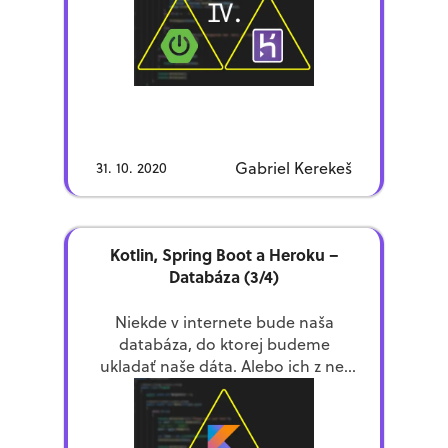
Gabriel Kerekeš
31. 10. 2020
Kotlin, Spring Boot a Heroku –
Databáza (3/4)
Niekde v internete bude naša
databáza, do ktorej budeme
ukladať naše dáta. Alebo ich z nej
aj načítavať. Databáza má tabuľky.
Kedysi sa ešte reálne písali SQL
dotazy na získanie […]