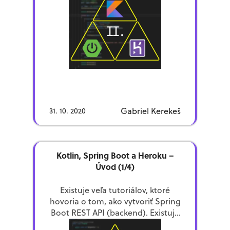
vypľuje nám zip-ko, ktoré
rozbalíme a máme […]
Gabriel Kerekeš
31. 10. 2020
Kotlin, Spring Boot a Heroku –
Úvod (1/4)
Existuje veľa tutoriálov, ktoré
hovoria o tom, ako vytvoriť Spring
Boot REST API (backend). Existuje
aj veľa tutoriálov, ktoré hovoria,