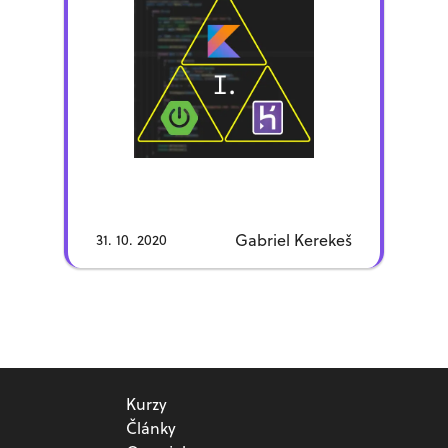
ako takúto API dostaneme “do
sveta”. Ja som sa rozhodol, […]
Gabriel Kerekeš
31. 10. 2020
Kurzy
Články