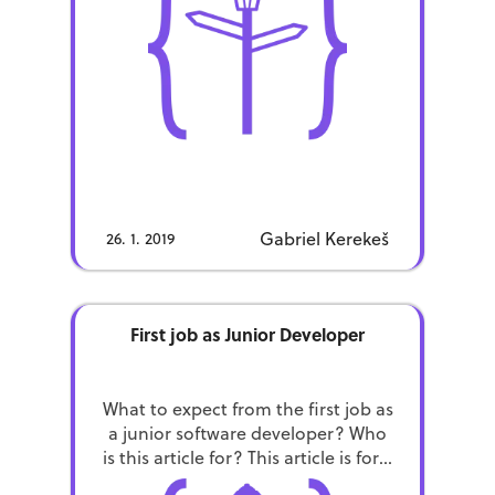
among others, ways to learn about
[…]
Gabriel Kerekeš
26. 1. 2019
Chceš sa dozvedieť o
našom novom obsahu?
First job as Junior Developer
Prihlás sa na odber našich noviniek
nových
a medzi prvými sa dozvieš o
What to expect from the first job as
kurzoch, videách, podcastoch
a
a junior software developer? Who
všeličom ďalšom, čo podnikneme.
is this article for? This article is for a
Neboj sa, nebudeme ťa spamovať a
student who is looking for a part
občas ta potešíme aj nejakou tou