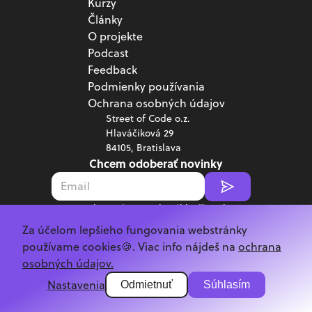
Kurzy
Články
O projekte
Podcast
Feedback
Podmienky používania
Ochrana osobných údajov
Street of Code o.z.
Hlaváčiková 29
84105, Bratislava
Chcem odoberať novinky
Poskytnutím emailu súhlasíš s jeho
spracovaním v súlade s
GDPR.
Za účelom lepšieho fungovania webstránky
Copyright ©
2026
Street of Code
používame cookies🍪. Viac info nájdeš na
ochrana
osobných údajov.
Nastavenia
Odmietnuť
Súhlasím
Kód tejto stránky si vieš pozrieť na našom
GitHub-e