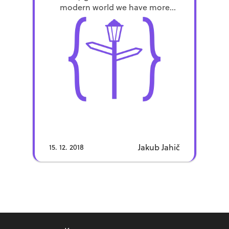
modern world we have more
options for entertainment. This
includes TV shows, Movies, Games,
Videos (YouTube) or VR. In […]
Jakub Jahič
15. 12. 2018