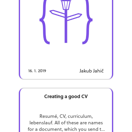
time […]
programátorskou radou.
Poskytnutím emailu súhlasíš s jeho
spracovaním v súlade s
GDPR.
Street of Code
Sme
a tvoríme kurzy,
podcast, videá a články najmä pre
začínajúcich programátorov alebo
programátorky.
Jakub Jahič
16. 1. 2019
Creating a good CV
Resumé, CV, curriculum,
lebenslauf. All of these are names
for a document, which you send to