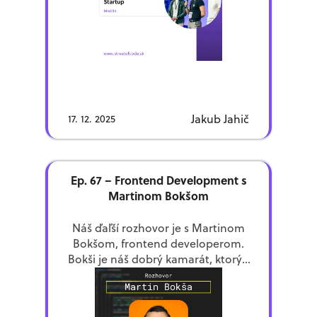
Jakub Jahič
17. 12. 2025
Ep. 67 – Frontend Development s
Martinom Bokšom
Náš ďaľší rozhovor je s Martinom
Bokšom, frontend developerom.
Bokši je náš dobrý kamarát, ktorý z
našej partie začal kódiť medzi
prvými. Dozvieme sa o jeho veľa
Samozrejme nebudú chýbať rady
skúsenostiach, od nakódenia
pre začínajúcih frontend