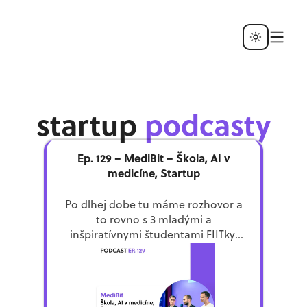
startup
podcasty
Ep. 129 – MediBit – Škola, AI v
medicíne, Startup
Po dlhej dobe tu máme rozhovor a
to rovno s 3 mladými a
inšpiratívnymi študentami FIITky,
ktorí si založili medicínsky startup
MediBit. Spojili programovanie, AI
a medicínu.