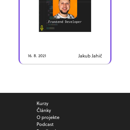
stránky pomocou PHPFusion,
developerov, ako by mali podľa
kódenia mobilných aplikácií, až po
Bokšiho postupovať pri učení sa,
frontend pozície v rôznych
aby sa mohli čo najskôr zamestnať.
startupoch.
Jakub Jahič
16. 8. 2021
Kurzy
Články
O projekte
Podcast