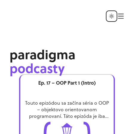
paradigma
podcasty
Ep. 17 – OOP Part 1 (Intro)
Touto epizódou sa začína séria o OOP
– objektovo orientovanom
programovaní. Táto epizóda je iba
úvodnou k celej sérii a povieme ti, o
čom celá séria bude a skúsime