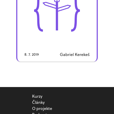
načrtnúť, čo to OOP je a na čo sa
používa.
(00:00) Úvod
(01:25) Programovacie paradigmy
(02:34) Čo je objekt?
(04:51) Procedurálne vs. objektovo
orientované
(07:59) Piškvorky objektovo vs.
procedurálne
(10:48) Procedurálne vs. objektovo
Gabriel Kerekeš
8. 7. 2019
orientované po druhé
(11:54) Výhody dedenia
(15:10)- Záver
https://wp.streetofcode.sk/podcast/ep-
17-oop-part1-intro/
Kurzy
Články
O projekte