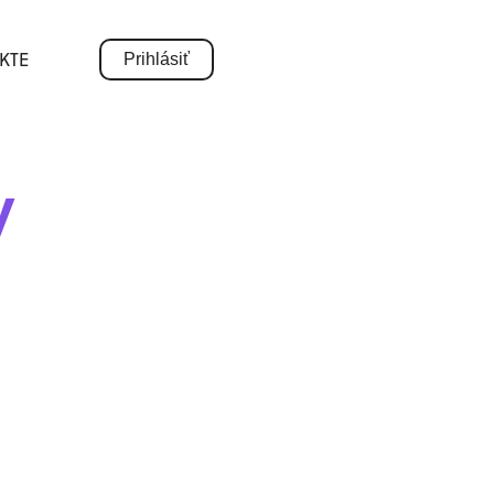
KTE
Prihlásiť
y