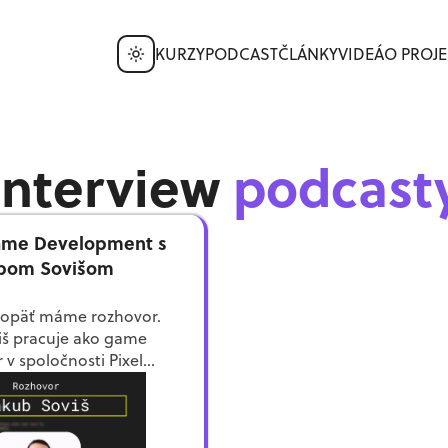
KURZY
PODCAST
ČLÁNKY
VIDEÁ
O PROJE
interview
podcast
Game Development s
bom Sovišom
 opäť máme rozhovor.
iš pracuje ako game
 v spoločnosti Pixel
 porozpráva nám, ako s
m začal, ako sa dostal
0:00) – Úvod
velopmentu, ako game
rečo máš iba bakalára?
unguje a veľa ďalšieho.