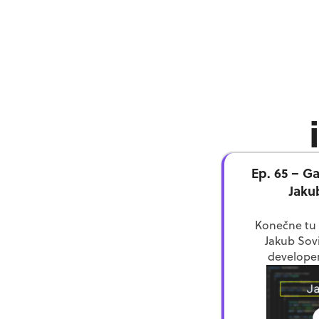
Ep. 65 – 
Jaku
Konečne tu
Jakub Sov
developer
Federation a
programovaní
(0
ku game de
(01:19) – P
development f