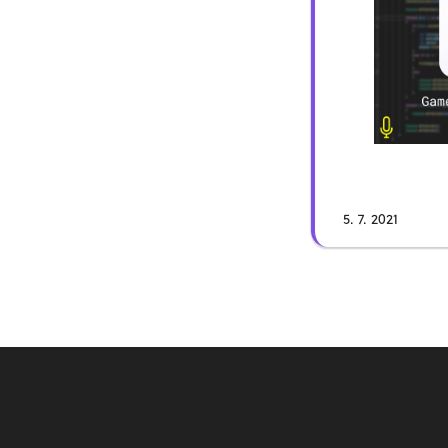
(7:55) – Ak
de
(18:19) 
(31:41) – 
(43:39) – Aké 
de
(55:54) – Aké
(01:07:54)
(01:14:57
5. 7. 2021
de
(01:22:43) –
(01