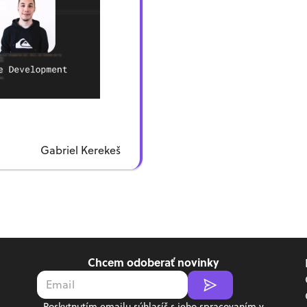
o si sa dostal ku game
velopmentu?
– Ako sa vyvíja hra?
Ako vyzerá jeho deň?
skilly potrebuješ na game
velopment?
 rôzne pozície robia na
jednej hre?
 – Ako získať hráčov?
) – Ako sa stať game
Gabriel Kerekeš
veloperom?
 Čo si cenia v robote?
:39:51) – Záver
Chcem odoberať novinky
Poskytnutím emailu súhlasíš s jeho spracovaním v