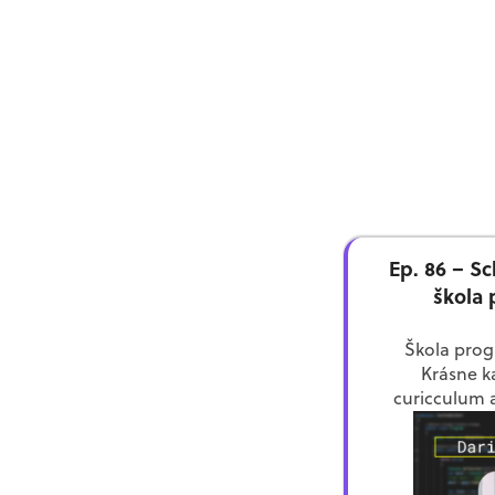
Ep. 86 – S
škola
Škola pro
Krásne 
curicculum 
kolektív s ro