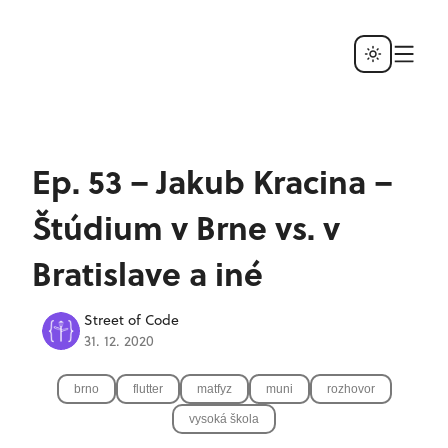
Ep. 53 – Jakub Kracina –
Štúdium v Brne vs. v
Bratislave a iné
Street of Code
31. 12. 2020
brno
flutter
matfyz
muni
rozhovor
vysoká škola