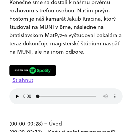
Konečne sme sa dostali k nášmu prvému
rozhovoru s treťou osobou. Našim prvým
hosťom je náš kamarát Jakub Kracina, ktorý
študoval na MUNI v Brne, následne na
bratislavskom MatFyz-e vyštudoval bakalára a
teraz dokončuje magisterské štúdium naspäť
na MUNI, ale na inom odbore.
Stiahnuť
(00:00-00:28) – Úvod
(00:29-02:33) – Kedy si začal programovať?