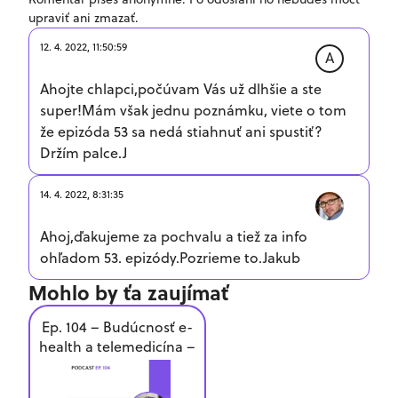
upraviť ani zmazať.
12. 4. 2022, 11:50:59
A
Ahojte chlapci,počúvam Vás už dlhšie a ste
super!Mám však jednu poznámku, viete o tom
že epizóda 53 sa nedá stiahnuť ani spustiť?
Držím palce.J
14. 4. 2022, 8:31:35
Ahoj,ďakujeme za pochvalu a tiež za info
ohľadom 53. epizódy.Pozrieme to.Jakub
Mohlo by ťa zaujímať
Ep. 104 – Budúcnosť e-
health a telemedicína –
Szabolcs Tacman