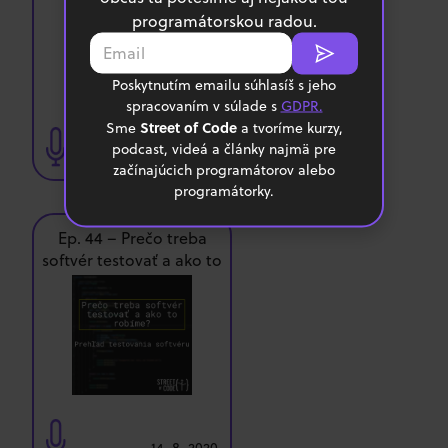
programátorskou radou.
Poskytnutím emailu súhlasíš s jeho
spracovaním v súlade s
GDPR.
Street of Code
Sme
a tvoríme kurzy,
podcast, videá a články najmä pre
31. 7. 2020
začínajúcich programátorov alebo
programátorky.
Ep. 44 – Prečo treba
softvér testovať a ako to
robíme?