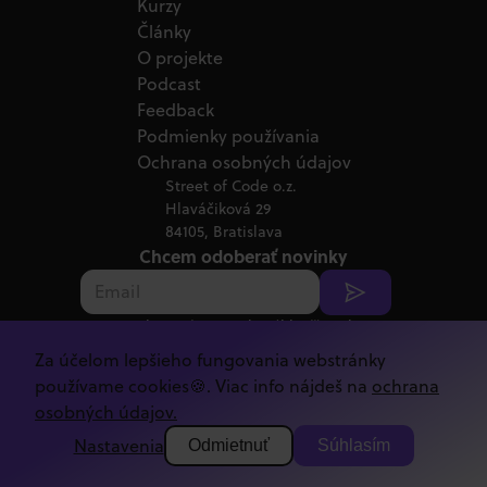
Kurzy
Články
O projekte
Podcast
Feedback
Podmienky používania
Ochrana osobných údajov
Street of Code o.z.
Hlaváčiková 29
84105, Bratislava
Chcem odoberať novinky
Poskytnutím emailu súhlasíš s jeho
spracovaním v súlade s
GDPR.
Za účelom lepšieho fungovania webstránky
Copyright ©
2026
Street of Code
používame cookies🍪. Viac info nájdeš na
ochrana
osobných údajov.
Nastavenia
Odmietnuť
Súhlasím
Kód tejto stránky si vieš pozrieť na našom
GitHub-e