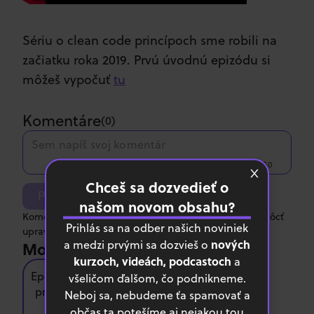
Sériu o clean code princípoch sme robili na
začiatku roka 2019. Prvú úvodnú epizódu si
môžeš vypočuť
tu
Komentáre
(
0
)
0/750
Chceš sa dozvedieť o
Pridať komentár
našom novom obsahu?
Komentár píšeš anonymne. Po odoslaní ho nebudeš môcť
Prihlás sa na odber našich noviniek
upraviť ani zmazať.
nových
a medzi prvými sa dozvieš o
Mohlo by ťa zaujímať
kurzoch, videách, podcastoch
a
Ep. 43 – Môže byť každý
všeličom ďalšom, čo podnikneme.
programátorom/kou?
Neboj sa, nebudeme ťa spamovať a
občas ta potešíme aj nejakou tou