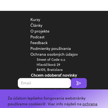
Kurzy
Články
O projekte
Podcast
Feedback
Podmienky používania
Ochrana osobných údajov
Street of Code o.z.
Hlaváčiková 29
84105, Bratislava
Chcem odoberať novinky
Poskytnutím emailu súhlasíš s jeho
spracovaním v súlade s
GDPR.
Za účelom lepšieho fungovania webstránky
Copyright ©
2026
Street of Code
používame cookies🍪. Viac info nájdeš na
ochrana