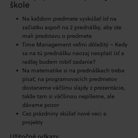
škole
Na každom predmete vyskúšať ísť na
začiatku aspoň na 2 prednášky, aby ste
mali predstavu o predmete
Time Management veľmi dôležitý – Kedy
sa na tú prednášku naozaj neoplatí ísť a
radšej budem robiť zadanie?
Na matematike si na prednáškach treba
písať, na programovacích predmetov
dostaneme väčšinu slajdy z prezentácie,
takže tam si väčšinou nepíšeme, ale
dávame pozor
Cez prázdniny skúšať nové veci a
projekty
Užitočné odkazy