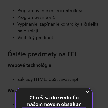
Programovanie microcontrollera
Programovanie v C
Vypínanie, zapínanie kontrolky a čísielka
na displeji
Voliteľný predmet
Ďalšie predmety na FEI
Webové technológie
Základy HTML, CSS, Javascript
Webové technológie 2
Chceš sa dozvedieť o
našom novom obsahu?
Pokročilejší frontend (HTML ,CSS)