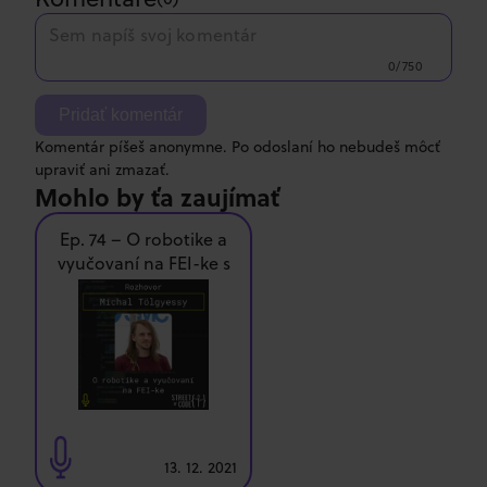
0/750
Pridať komentár
Komentár píšeš anonymne. Po odoslaní ho nebudeš môcť
upraviť ani zmazať.
Mohlo by ťa zaujímať
Ep. 74 – O robotike a
vyučovaní na FEI-ke s
Michalom Tölgyessym
13. 12. 2021