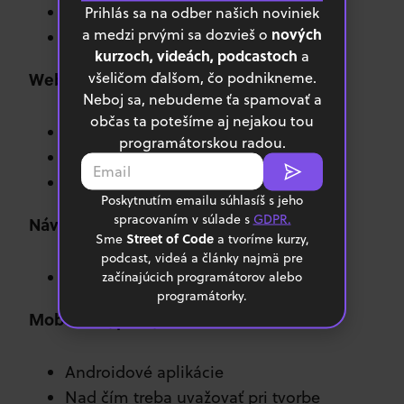
Backend v PHP – od základov
Prihlás sa na odber našich noviniek
nových
a medzi prvými sa dozvieš o
Tvorba webovej stránky
kurzoch, videách, podcastoch
a
všeličom ďalšom, čo podnikneme.
Webové služby (alebo také niečo)
Neboj sa, nebudeme ťa spamovať a
občas ta potešíme aj nejakou tou
Webové servici
programátorskou radou.
REST, SOAP
Java v prostredí NetBeans
Poskytnutím emailu súhlasíš s jeho
spracovaním v súlade s
GDPR.
Návrhové vzory
Street of Code
Sme
a tvoríme kurzy,
podcast, videá a články najmä pre
Učenie sa návrhových vzorov
začínajúcich programátorov alebo
programátorky.
Mobilné výpočty
Androidové aplikácie
Nad čím treba uvažovať pri tvorbe