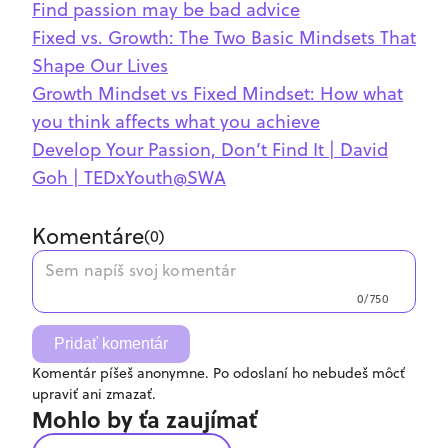
Find passion may be bad advice
Fixed vs. Growth: The Two Basic Mindsets That
Shape Our Lives
Growth Mindset vs Fixed Mindset: How what
you think affects what you achieve
Develop Your Passion, Don’t Find It | David
Goh | TEDxYouth@SWA
Komentáre
(
0
)
0/750
Pridať komentár
Komentár píšeš anonymne. Po odoslaní ho nebudeš môcť
upraviť ani zmazať.
Mohlo by ťa zaujímať