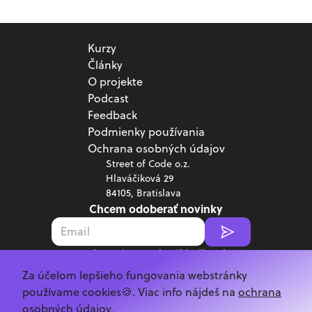
Kurzy
Články
O projekte
Podcast
Feedback
Podmienky používania
Ochrana osobných údajov
Street of Code o.z.
Hlaváčiková 29
84105, Bratislava
Chcem odoberať novinky
Poskytnutím emailu súhlasíš s jeho
spracovaním v súlade s
GDPR.
Za účelom lepšieho fungovania webstránky
Copyright ©
2026
Street of Code
používame cookies🍪. Viac info nájdeš na
ochrana
osobných údajov.