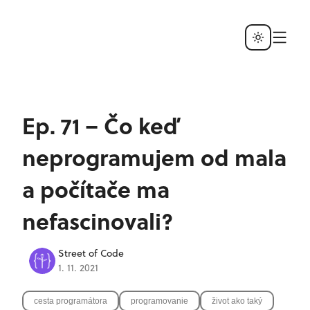
Ep. 71 – Čo keď
neprogramujem od mala
a počítače ma
nefascinovali?
Street of Code
1. 11. 2021
cesta programátora
programovanie
život ako taký