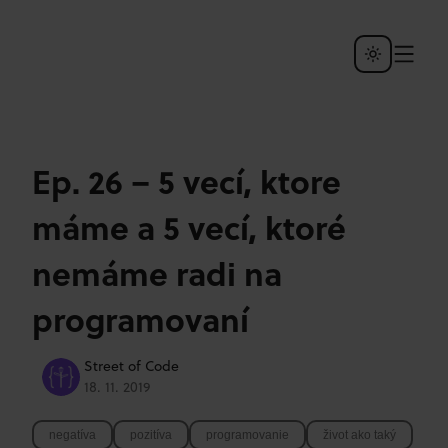
Ep. 26 – 5 vecí, ktore
máme a 5 vecí, ktoré
nemáme radi na
programovaní
Street of Code
18. 11. 2019
negatíva
pozitíva
programovanie
život ako taký