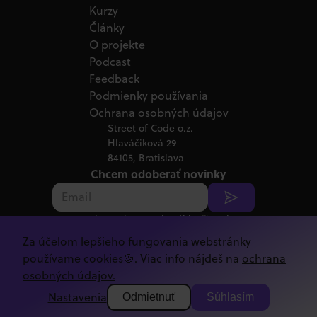
Kurzy
Články
O projekte
Podcast
Feedback
Podmienky používania
Ochrana osobných údajov
Street of Code o.z.
Hlaváčiková 29
84105, Bratislava
Chcem odoberať novinky
Poskytnutím emailu súhlasíš s jeho
spracovaním v súlade s
GDPR.
Za účelom lepšieho fungovania webstránky
Copyright ©
2026
Street of Code
používame cookies🍪. Viac info nájdeš na
ochrana
osobných údajov.
Nastavenia
Odmietnuť
Súhlasím
Kód tejto stránky si vieš pozrieť na našom
GitHub-e