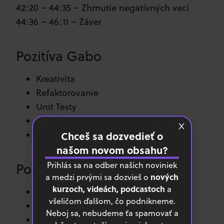
42:20 – 44:35 – Zhrnutie negatívných vecí
44:36 – 46:11 – Záver
Pozitíva Gabo
Kreativita
Refaktorovanie
Unit Testy
Výsledok
Chceš sa dozvedieť o
Návrh softvéru
našom novom obsahu?
Prihlás sa na odber našich noviniek
Pozitíva Kubo
nových
a medzi prvými sa dozvieš o
kurzoch, videách, podcastoch
a
Riešenie od základov
všeličom ďalšom, čo podnikneme.
Analytické úlohy
Neboj sa, nebudeme ťa spamovať a
Debugovanie