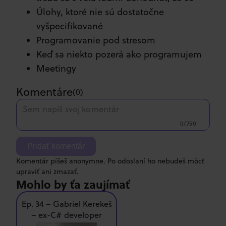
Úlohy, ktoré nie sú dostatočne
vyšpecifikované
Programovanie pod stresom
Keď sa niekto pozerá ako programujem
Meetingy
Komentáre
(
0
)
0/750
Pridať komentár
Komentár píšeš anonymne. Po odoslaní ho nebudeš môcť
upraviť ani zmazať.
Mohlo by ťa zaujímať
Ep. 34 – Gabriel Kerekeš
– ex-C# developer