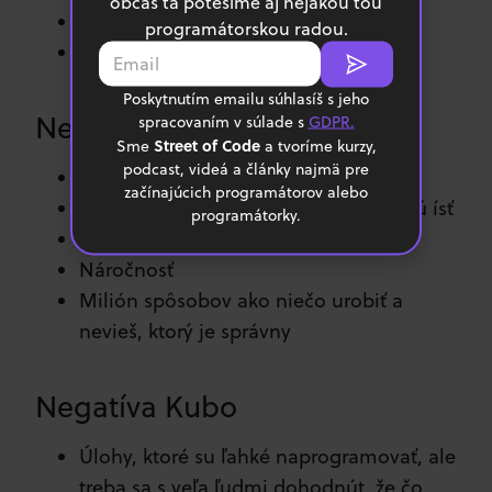
občas ta potešíme aj nejakou tou
Nekonečné možnosti
programátorskou radou.
Učenie sa nových vecí
Poskytnutím emailu súhlasíš s jeho
Negatíva Gabo
spracovaním v súlade s
GDPR.
Street of Code
Sme
a tvoríme kurzy,
podcast, videá a články najmä pre
Problémy s vývojovým prostredím
začínajúcich programátorov alebo
Tutoriály, ktoré časom proste prestanú ísť
programátorky.
Špagety, nezrozumiteľný kód
Náročnosť
Milión spôsobov ako niečo urobiť a
nevieš, ktorý je správny
Negatíva Kubo
Úlohy, ktoré su ľahké naprogramovať, ale
treba sa s veľa ľudmi dohodnút, že čo