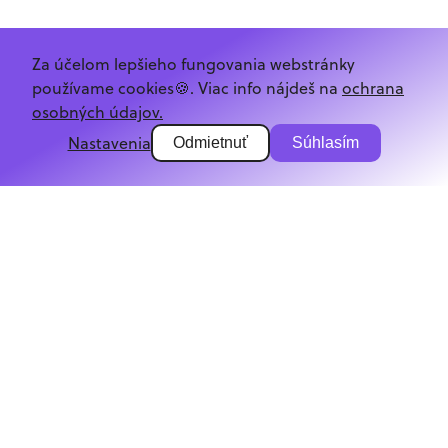
Za účelom lepšieho fungovania webstránky
používame cookies🍪. Viac info nájdeš na
ochrana
osobných údajov.
Nastavenia
Odmietnuť
Súhlasím
/login/%2Fpodcast%2Ftag%2Fpragmatic
Kurzy
Články
O projekte
Podcast