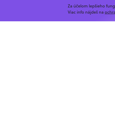
Za účelom lepšieho fun
Viac info nájdeš na
ochr
/login/%2Fclanky%2Ftag%2Fmid
Street of Code o.z.
Hlaváčiková 29
84105, Bratislava