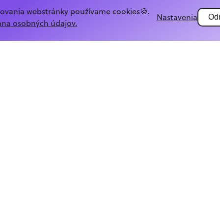
govania webstránky používame cookies🍪.
Nastavenia
Od
ana osobných údajov.
Chcem odoberať novinky
Poskytnutím emailu súhlasíš s jeho spracovaním v
súlade s
GDPR.
Copyright ©
2026
Street of Code