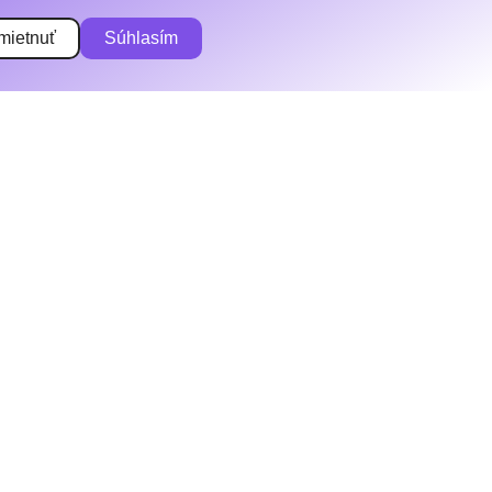
mietnuť
Súhlasím
Kurzy
Články
O projekte
Podcast
Feedback
Podmienky používania
Ochrana osobných údajov