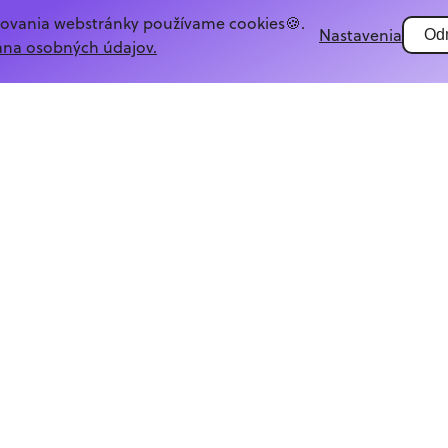
govania webstránky používame cookies🍪.
Nastavenia
Od
ana osobných údajov.
Chcem odoberať novinky
Poskytnutím emailu súhlasíš s jeho spracovaním v
súlade s
GDPR.
Copyright ©
2026
Street of Code