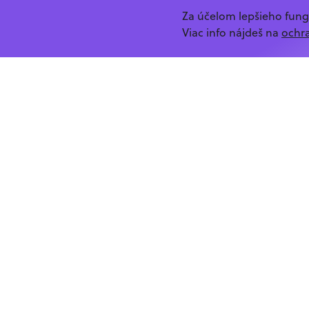
Za účelom lepšieho fun
Viac info nájdeš na
ochr
/login/%2Fclanky%2Ftag%2Fmedior
Street of Code o.z.
Hlaváčiková 29
84105, Bratislava