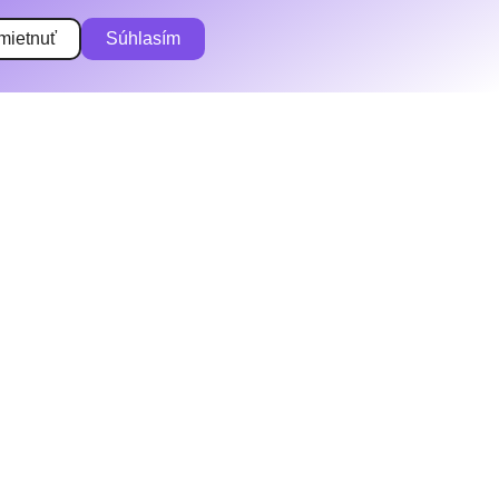
mietnuť
Súhlasím
Kurzy
Články
O projekte
Podcast
Feedback
Podmienky používania
Ochrana osobných údajov