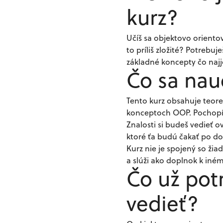
kurz?
Učíš sa objektovo oriento
to príliš zložité? Potrebuje
základné koncepty čo najj
Čo sa nau
Tento kurz obsahuje teore
konceptoch OOP. Pochopíš 
Znalosti si budeš vedieť o
ktoré ťa budú čakať po dop
Kurz nie je spojený so ž
a slúži ako doplnok k iné
Čo už pot
vedieť?