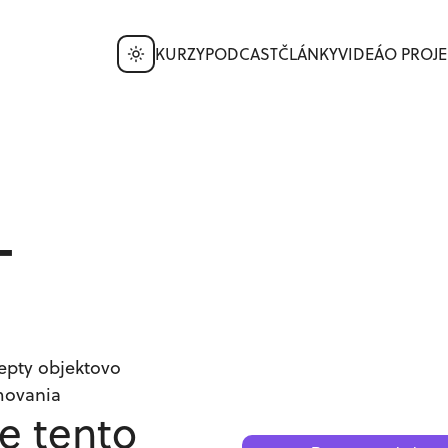
KURZY
PODCAST
ČLÁNKY
VIDEÁ
O PROJE
-
a
epty objektovo
movania
je tento