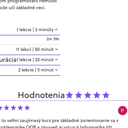
nom programovaní nemusíš
tože učí základné veci.
1
lekcia
|
2
minúty
2m 39s
11
lekcií
|
50
minút
urácia
1
lekcia
|
22
minút
2
lekcie
|
5
minút
Hodnotenia
e to veľmi zaujímavý kurz pre základné zorientovanie sa v
roblematike OOP a zároveň aj vstup k Informatika 101.