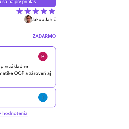
 sa najprv prihlás
Jakub Jahič
ZADARMO
z pre základné
matike OOP a zároveň aj
ky hodnotenia