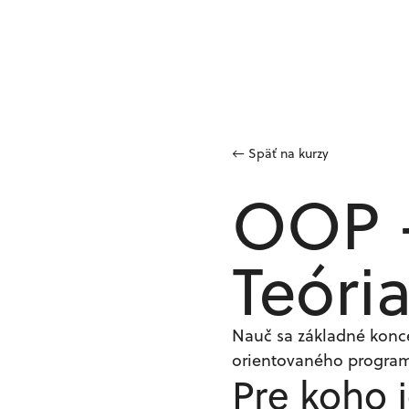
←
Späť na kurzy
OOP 
Teóri
Nauč sa základné konc
orientovaného progra
Pre koho 