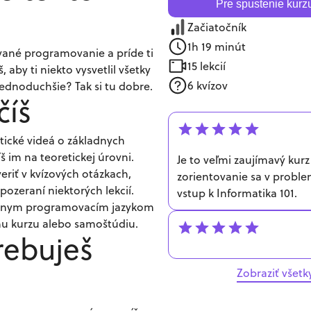
Pre spustenie kurzu
Začiatočník
1h 19 minút
vané programovanie a príde ti
15
lekcií
š, aby ti niekto vysvetlil všetky
6
kvízov
ednoduchšie? Tak si tu dobre.
číš
tické videá o základnych
im na teoretickej úrovni.
Je to veľmi zaujímavý kur
veriť v kvízových otázkach,
zorientovanie sa v proble
ozeraní niektorých lekcií.
vstup k Informatika 101.
iadnym programovacím jazykom
mu kurzu alebo samoštúdiu.
rebuješ
Zobraziť všet