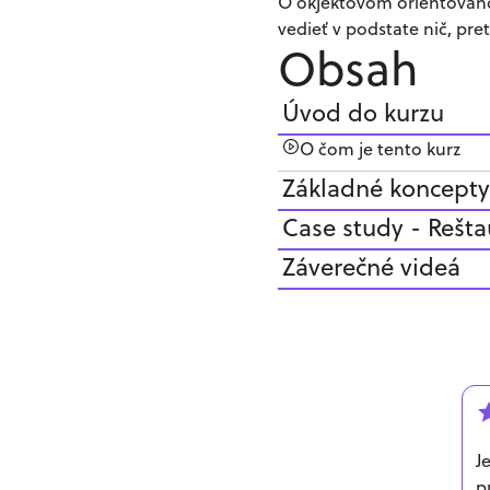
O okjektovom orientova
vedieť v podstate nič, pre
Obsah
Úvod do kurzu
O čom je tento kurz
Základné koncepty
Case study - Rešta
Záverečné videá
J
p