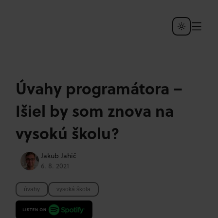
Úvahy programátora –
Išiel by som znova na
vysokú školu?
Jakub Jahič
6. 8. 2021
úvahy
vysoká škola