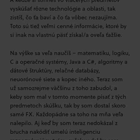
vyskúšať rôzne technológie a oblasti, tak
zistíš, čo ťa baví a čo ťa vôbec nezaujíma.
Toto sú tiež veľmi cenné informácie, ktoré by
si inak na vlastnú päsť získal/a oveľa ťažšie.
Na výške sa veľa naučíš – matematiku, logiku,
C a operačné systémy, Java a C#, algoritmy a
dátové štruktúry, relačné databázy,
neuorónové siete a kopec iného. Teraz som
už samozrejme väčšinu z toho zabudol, a
keby som mal v tomto momente písať z tých
predmetoch skúšku, tak by som dostal skoro
samé FX. Každopádne sa toho na mňa veľa
nalepilo. Aj keď by som teraz nedokázal z
brucha nakódiť umelú inteligenciu