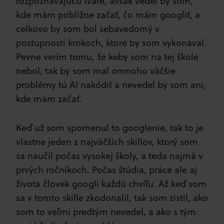
rozpoznávajúcu tváre, avšak vedel by som,
kde mám približne začať, čo mám googliť, a
celkovo by som bol sebavedomý v
postupnosti krokoch, ktoré by som vykonával.
Pevne verím tomu, že keby som na tej škole
nebol, tak by som mal omnoho väčšie
problémy tú AI nakódiť a nevedel by som ani,
kde mám začať.
Keď už som spomenul to googlenie, tak to je
vlastne jeden z najväčších skillov, ktorý som
sa naučil počas vysokej školy, a teda najmä v
prvých ročníkoch. Počas štúdia, práce ale aj
života človek googli každú chvíľu. Až keď som
sa v tomto skille zkodonalil, tak som zistil, ako
som to veľmi predtým nevedel, a ako s tým