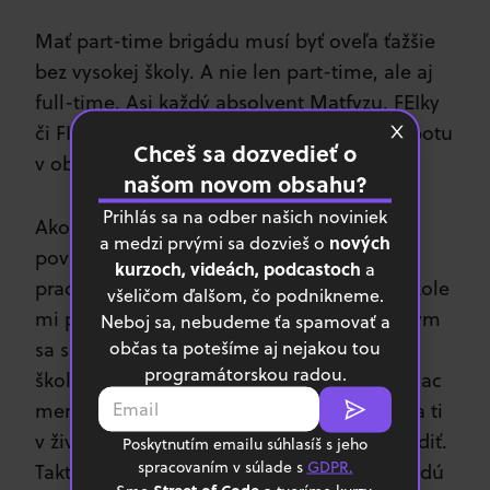
Mať part-time brigádu musí byť oveľa ťažšie
bez vysokej školy. A nie len part-time, ale aj
full-time. Asi každý absolvent Matfyzu, FEIky
či FITky s oblasťou informatiky si nájde robotu
Chceš sa dozvedieť o
v obore.
našom novom obsahu?
Prihlás sa na odber našich noviniek
Ako ďalšiu výhody ísť na vysokú školu
nových
a medzi prvými sa dozvieš o
považujem samotný fakt, že nemusíš ísť
kurzoch, videách, podcastoch
a
pracovať. Plne sa zamestnať po strednej škole
všeličom ďalšom, čo podnikneme.
mi príde veľmi skoro a trochu smutné. S tým
Neboj sa, nebudeme ťa spamovať a
občas ta potešíme aj nejakou tou
sa spája aj to, že keďže budeš na vysokej
programátorskou radou.
škole dajme tomu 5 rokov, tak stihnes aj viac
mentálne dozrieť a lepšie sa spoznať, čo sa ti
v živote dospelého človeka bude veľmi hodiť.
Poskytnutím emailu súhlasíš s jeho
spracovaním v súlade s
GDPR.
Taktiež môžeš spraviť pár chýb, ktoré nebudú
Street of Code