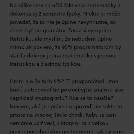
Na výške sme sa učili fakt veľa matematiky a
dokonca aj 2 semestre fyziky. Niekto si môže
povedať, že to nie je úplne nevyhnutné, ak
chceš byť programátor. Teraz si vymyslím
štatistiku, ale myslím, že nebudem úplne
mimo ak poviem, že 95% programátorom by
stačila dokopy jedna matematika s jednou
štatistikou a žiadnou fyzikou.
Hmm ale čo tých 5%? Tí programátori, ktorí
budú potrebovať tie pokročilejšie znalosti ako
napríklad kryptografiu? Kde sa to naučia?
Neviem, aká je správna odpoveď, ale takto to
proste na vysokej škole chodí. Keby sa tam
nemáme učiť veci, s ktorými sa s veľkou
pravdepodobnosťou nestretneme, tak by sme