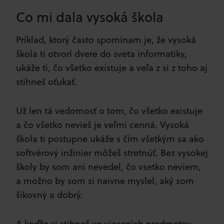
Co mi dala vysoká škola
Príklad, ktorý často spomínam je, že vysoká
škola ti otvorí dvere do sveta informatiky,
ukáže ti, čo všetko existuje a veľa z si z toho aj
stihneš oťukať.
Už len tá vedomosť o tom, čo všetko existuje
a čo všetko nevieš je veľmi cenná. Vysoká
škola ti postupne ukáže s čím všetkým sa ako
softvérový inžinier môžeš stretnúť. Bez vysokej
školy by som ani nevedel, čo vsetko neviem,
a možno by som si naivne myslel, aký som
šikovný a dobrý.
A keďže si stihneš vo viacerých predmetov