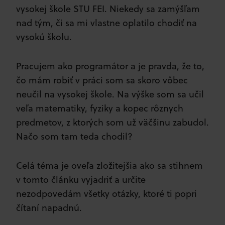
vysokej škole STU FEI. Niekedy sa zamýšľam
nad tým, či sa mi vlastne oplatilo chodiť na
vysokú školu.
Pracujem ako programátor a je pravda, že to,
čo mám robiť v práci som sa skoro vôbec
neučil na vysokej škole. Na výške som sa učil
veľa matematiky, fyziky a kopec rôznych
predmetov, z ktorých som už väčšinu zabudol.
Načo som tam teda chodil?
Celá téma je oveľa zložitejšia ako sa stihnem
v tomto článku vyjadriť a určite
nezodpovedám všetky otázky, ktoré ti popri
čítaní napadnú.