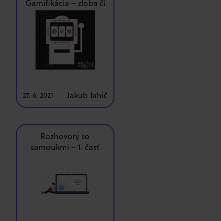
Gamifikácia – zloba či
zlatá baňa?
Jakub Jahič
27. 6. 2021
Rozhovory so
samoukmi – 1. časť