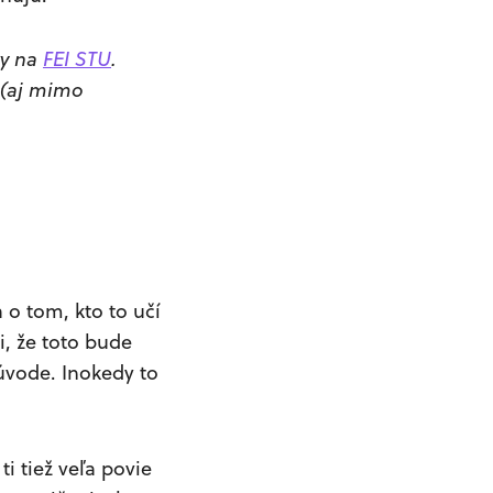
ky na
FEI STU
.
y (aj mimo
 o tom, kto to učí
i, že toto bude
úvode. Inokedy to
i tiež veľa povie