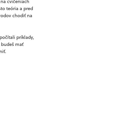
 na cvičeniach
to teória a pred
ôvodov chodiť na
očítali príklady,
ak budeš mať
niť.