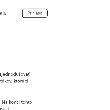
KTE
Prihlásiť
i zjednodušovať.
ikov, ktoré ti
. Na konci tohto
enujú.