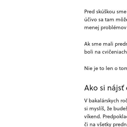
Pred skúškou sme s
účivo sa tam môže
menej problémov 
Ak sme mali predm
boli na cvičeniach
Nie je to len o tom
Ako si nájsť
V bakalárskych ro
si myslíš, že bude
víkend. Predpokla
či na všetky predn