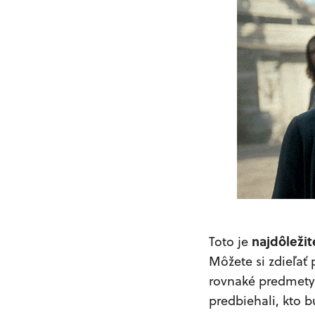
najdôležite
Toto je
Môžete si zdieľať 
rovnaké predmety 
predbiehali, kto b