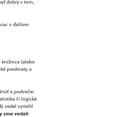
byť dobrý v tom,
viac v ďalšom
o knižnice (alebo
ické predmety a
tnúť a podvečer
istika či logické
ý vedel vyriešiť
py sme vedeli