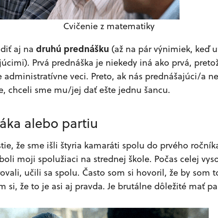
Cvičenie z matematiky
druhú prednášku
diť aj na
(až na pár výnimiek, keď 
júcimi). Prvá prednáška je niekedy iná ako prvá, preto
 administratívne veci. Preto, ak nás prednášajúci/a n
e, chceli sme mu/jej dať ešte jednu šancu.
ťáka alebo partiu
tie, že sme išli štyria kamaráti spolu do prvého ročník
boli moji spolužiaci na strednej škole. Počas celej vys
ali, učili sa spolu. Často som si hovoril, že by som 
si, že to je asi aj pravda. Je brutálne dôležité mať pa