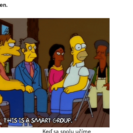
en.
Keď sa spolu učíme