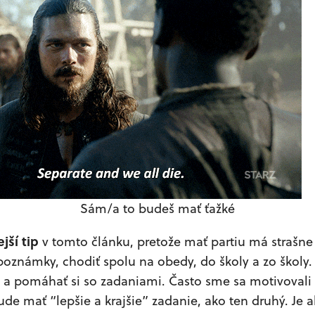
Sám/a to budeš mať ťažké
jší tip
v tomto článku, pretože mať partiu má strašne
poznámky, chodiť spolu na obedy, do školy a zo školy. 
a pomáhať si so zadaniami. Často sme sa motivovali a
ude mať “lepšie a krajšie” zadanie, ako ten druhý. Je al