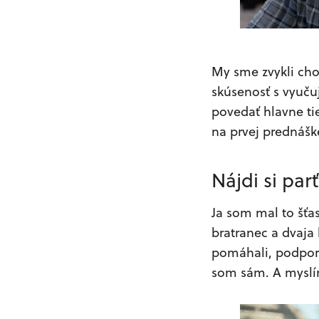
My sme zvykli cho
skúsenosť s vyuču
povedať hlavne tie
na prvej prednášk
Nájdi si par
Ja som mal to šťas
bratranec a dvaja 
pomáhali, podporov
som sám. A myslím 