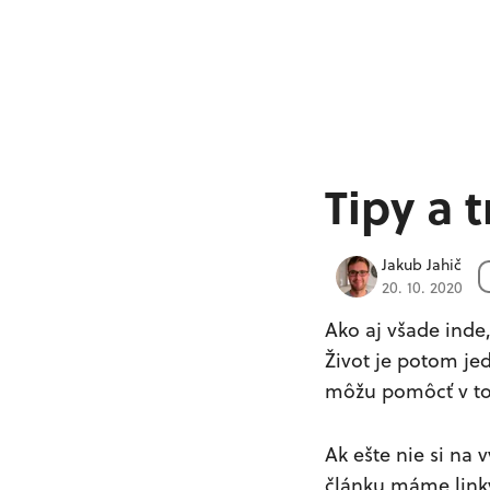
Tipy a 
Jakub Jahič
20. 10. 2020
Ako aj všade inde,
Život je potom jed
môžu pomôcť v to
Ak ešte nie si na v
článku máme linky