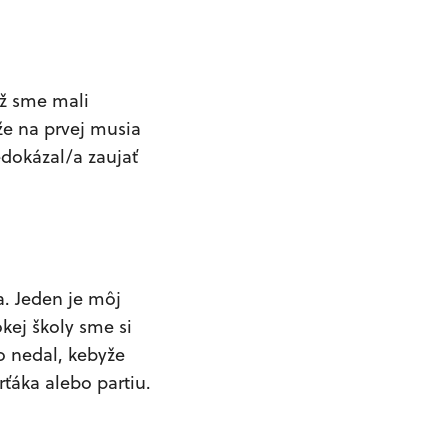
už sme mali
že na prvej musia
edokázal/a zaujať
a. Jeden je môj
okej školy sme si
to nedal, kebyže
rťáka alebo partiu.