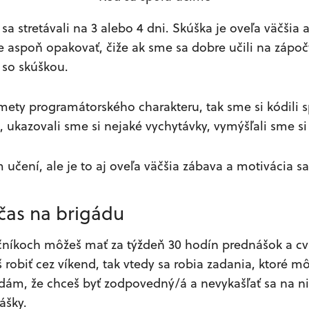
a stretávali na 3 alebo 4 dni. Skúška je oveľa väčšia 
 aspoň opakovať, čiže ak sme sa dobre učili na záp
so skúškou.
ety programátorského charakteru, tak sme si kódili s
, ukazovali sme si nejaké vychytávky, vymýšľali sme si
 učení, ale je to aj oveľa väčšia zábava a motivácia sa 
 čas na brigádu
čníkoch môžeš mať za týždeň 30 hodín prednášok a cv
š robiť cez víkend, tak vtedy sa robia zadania, ktoré mô
dám, že chceš byť zodpovedný/á a nevykašľať sa na n
ášky.