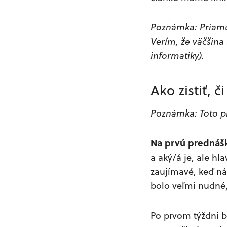
Poznámka: Priamu
Verím, že väčšina
informatiky).
Ako zistiť, 
Poznámka: Toto pl
Na prvú prednášk
a aký/á je, ale h
zaujímavé, keď ná
bolo veľmi nudné, 
Po prvom týždni b