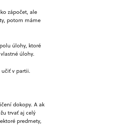
ako zápočet, ale
očty, potom máme
polu úlohy, ktoré
 vlastné úlohy.
učiť v partii.
ičení dokopy. A ak
žu trvať aj celý
iektoré predmety,