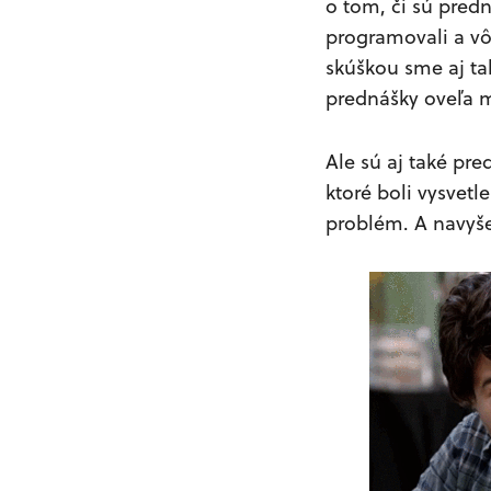
o tom, či sú pred
programovali a vô
skúškou sme aj ta
prednášky oveľa 
Ale sú aj také pr
ktoré boli vysvet
problém. A navyše 