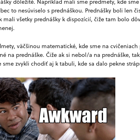
nášky dôležité. Napríklad mali sme predmety, kde sme
bec to nesúviselo s prednáškou. Prednášky boli len čis
k mali všetky prednášky k dispozícií, čiže tam bolo d
menej.
edmety, väčšinou matematické, kde sme na cvičeniach p
lené na prednáške. Čiže ak si nebol/a na prednáške, t
sme zvykli chodiť aj k tabuli, kde sa dalo pekne stráp