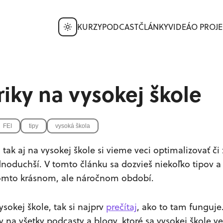
KURZY
PODCAST
ČLÁNKY
VIDEÁ
O PROJE
triky na vysokej škole
FEI
tipy
vysoká škola
 tak aj na vysokej škole si vieme veci optimalizovať č
noduchší. V tomto článku sa dozvieš niekoľko tipov a tr
mto krásnom, ale náročnom období.
ysokej škole, tak si najprv
prečítaj
, ako to tam funguje
 na všetky podcasty a blogy, ktoré sa vysokej škole v