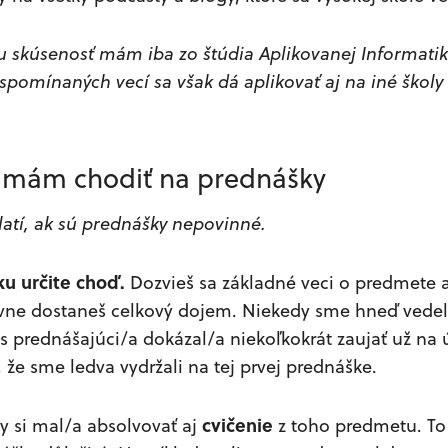
 skúsenosť mám iba zo štúdia Aplikovanej Informati
 spomínaných vecí sa však dá aplikovať aj na iné škol
či mám chodiť na prednášky
atí, ak sú prednášky nepovinné.
u určite choď.
Dozvieš sa základné veci o predmete a
lavne dostaneš celkový dojem. Niekedy sme hneď vedel
s prednášajúci/a dokázal/a niekoľkokrát zaujať už na 
že sme ledva vydržali na tej prvej prednáške.
cvičenie
y si mal/a absolvovať aj
z toho predmetu. To t