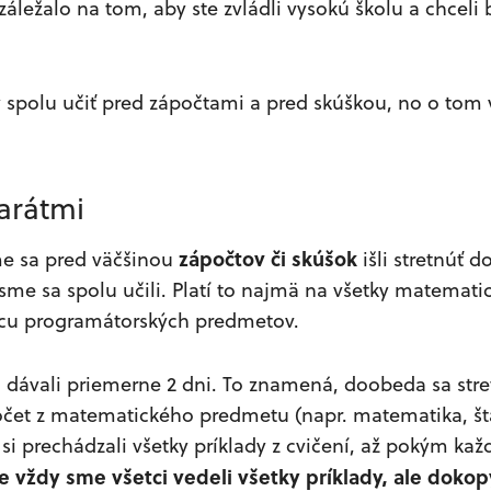
áležalo na tom, aby ste zvládli vysokú školu a chceli 
y spolu učiť pred zápočtami a pred skúškou, no o tom 
arátmi
zápočtov či skúšok
me sa pred väčšinou
išli stretnúť d
 sme sa spolu učili. Platí to najmä na všetky matemat
cu programátorských predmetov.
 dávali priemerne 2 dni. To znamená, doobeda sa stre
očet z matematického predmetu (napr. matematika, štat
si prechádzali všetky príklady z cvičení, až pokým každ
e vždy sme všetci vedeli všetky príklady, ale doko