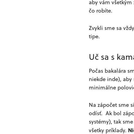
aby vám všetkým z
čo robíte.
Zvykli sme sa vžd
tipe.
Uč sa s kam
Počas bakalára s
niekde inde), aby
minimálne polovi
Na zápočet sme si
odísť. Ak bol záp
systémy), tak sme 
Ni
všetky príklady.