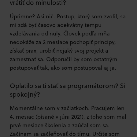
vrátiť do minulosti?
Úprimne? Asi nič. Postup, ktorý som zvolil, sa
mi zdá byť časovo adekvátny tempu
vzdelávania od nuly. Človek podľa mňa
nedokáže za 2 mesiace pochopiť princípy,
získať prax, urobiť nejaký svoj projekt a
zamestnať sa. Odporučil by som ostatným
postupovať tak, ako som postupoval aj ja.
Oplatilo sa ti stať sa programátorom? Si
spokojný?
Momentálne som v začiatkoch. Pracujem len
4. mesiac (písané v júni 2021), z toho som mal
prvé mesiace školenia a zaúčal som sa.
Začínam sa začleňovať do tímu. Určite som