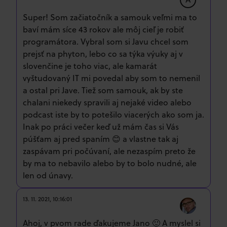
Super! Som začiatočník a samouk veľmi ma to
baví mám síce 43 rokov ale môj cieľ je robiť
programátora. Vybral som si Javu chcel som
prejsť na phyton, lebo co sa týka výuky aj v
slovenčine je toho viac, ale kamarát
vyštudovaný IT mi povedal aby som to nemenil
a ostal pri Jave. Tiež som samouk, ak by ste
chalani niekedy spravili aj nejaké video alebo
podcast iste by to potešilo viacerých ako som ja.
Inak po práci večer keď už mám čas si Vás
púšťam aj pred spaním 😊 a vlastne tak aj
zaspávam pri počúvaní, ale nezaspím preto že
by ma to nebavilo alebo by to bolo nudné, ale
len od únavy.
13. 11. 2021, 10:16:01
Ahoj, v pvom rade ďakujeme Jano 🙂 A myslel si