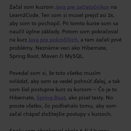
Začal som kuzrom
Java pre začiatočníkov
na
Learn2Code. Ten som si musel prejsť asi 2x,
aby som to pochopil. Pri tomto kurze som sa
naučil úplne základy. Potom som pokračoval
na kurz
Java pre pokročilých
, a tam začali prvé
problémy. Neznáme veci ako Hibernate,
Spring Boot, Maven či MySQL.
Povedal som si, že toto všetko musím
ovládať, aby som sa vedel pohnúť ďalej, a tak
som šiel postupne kurz za kurzom – Čo je to
Hibernate,
Spring Boot
, ako písať testy. No
proste všetko, čo podliehalo tomu, aby som
začal chápať zložitejšie postupy v kurzoch.
Spolu som absolvoval okolo 6 či 7 kurzov.