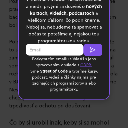
Postupovali sme ďalej a začali sme spoločne
nových
a medzi prvými sa dozvieš o
pracovať na Android aplikácii, kde som
kurzoch, videách, podcastoch
a
backend appky spravil úplne sám, na čo som
všeličom ďalšom, čo podnikneme.
bol patrične hrdý :).
Neboj sa, nebudeme ťa spamovať a
občas ta potešíme aj nejakou tou
programátorskou radou.
Po celej tejto mojej ceste som si povedal, že
to skúsim, a možno bude niekto ochotný ma
zamestnať. Ako som vyššie spomínal, poslal
Poskytnutím emailu súhlasíš s jeho
spracovaním v súlade s
GDPR.
som asi 5 životopisov. Do 2 firiem ma vzali a
Street of Code
Sme
a tvoríme kurzy,
rozhodol som sa pre Košice (druhá firma bola
podcast, videá a články najmä pre
v BA). V Košiciach žijem, a tak ďakujem firme
začínajúcich programátorov alebo
Ness, že tu môžem byť. A určite by som sa
programátorky.
chcel poďakovať Henrichovi za jeho
trpezlivosť a ochotu pri doučovaní.
Čo by si urobil inak, keby si sa mohol