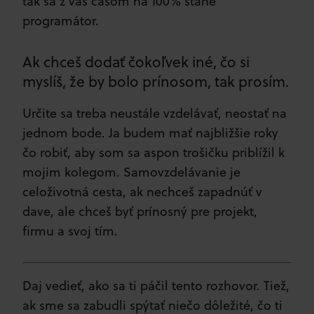
tak sa z váš časom na 100% stane
programátor.
Ak chceš dodať čokoľvek iné, čo si
myslíš, že by bolo prínosom, tak prosím.
Určite sa treba neustále vzdelávať, neostať na
jednom bode. Ja budem mať najbližšie roky
čo robiť, aby som sa aspon trošičku priblížil k
mojim kolegom. Samovzdelávanie je
celoživotná cesta, ak nechceš zapadnúť v
dave, ale chceš byť prínosný pre projekt,
firmu a svoj tím.
Daj vedieť, ako sa ti páčil tento rozhovor. Tiež,
ak sme sa zabudli spýtať niečo dôležité, čo ti