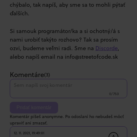
chýbalo, tak napíš, aby sme sa to mohli pýtať
ďalších.
Si samouk programátor/ka a si ochotný/á s
nami urobiť takýto rozhovo? Tak sa prosím
ozvi, budeme veľmi radi. Sme na
Discorde
,
alebo napíš email na info@streetofcode.sk
Komentáre
(
3
)
0/750
Pridať komentár
Komentár píšeš anonymne. Po odoslaní ho nebudeš môcť
upraviť ani zmazať.
12. 11. 2021, 19:49:01
A