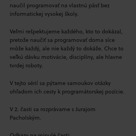
naučil programovať na vlastnú päsť bez
informatickej vysokej školy.
Veľmi rešpektujeme každého, kto to dokázal,
pretože naučiť sa programovať doma síce
môže každý, ale nie každý to dokáže. Chce to
veľkú dávku motivácie, disciplíny, ale hlavne
tvrdej roboty.
V tejto sérií sa pýtame samoukov otázky
ohľadom ich cesty k programátorskej pozície.
V 2. časti sa rozprávame s Jurajom
Pacholským.
Odkazy na minulé časti: