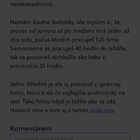
nesebavedomo).
Nemám žiadne štatistiky, ale myslím si, že
proces od juniora až po mediora trvá jeden až
dva roky, počas ktorých pracuješ full-time.
Samozrejme ak pracuješ 40 hodín do týždňa,
tak sa posunieš rýchlejšie ako keby si
pracoval/a 20 hodín.
Veľmi dôležité je ale aj pracovať v správnej
firme, ktorá ti dá čo najlepšie podmienky na
rast. Takú firmu nájsť je ťažšie ako sa zdá.
Hovorili sme o tom aj v tomto
podcaste
.
Komentáre
(
0
)