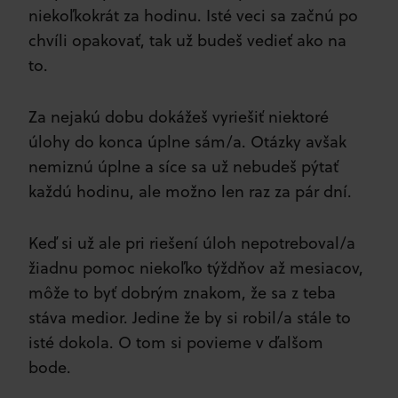
niekoľkokrát za hodinu. Isté veci sa začnú po
chvíli opakovať, tak už budeš vedieť ako na
to.
Za nejakú dobu dokážeš vyriešiť niektoré
úlohy do konca úplne sám/a. Otázky avšak
nemiznú úplne a síce sa už nebudeš pýtať
každú hodinu, ale možno len raz za pár dní.
Keď si už ale pri riešení úloh nepotreboval/a
žiadnu pomoc niekoľko týždňov až mesiacov,
môže to byť dobrým znakom, že sa z teba
stáva medior. Jedine že by si robil/a stále to
isté dokola. O tom si povieme v ďalšom
bode.