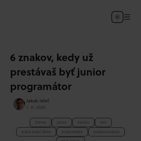
6 znakov, kedy už
prestávaš byť junior
programátor
Jakub Jahič
1. 11. 2020
it firma
junior
medior
mid
práca popri škole
programátor
programovanie