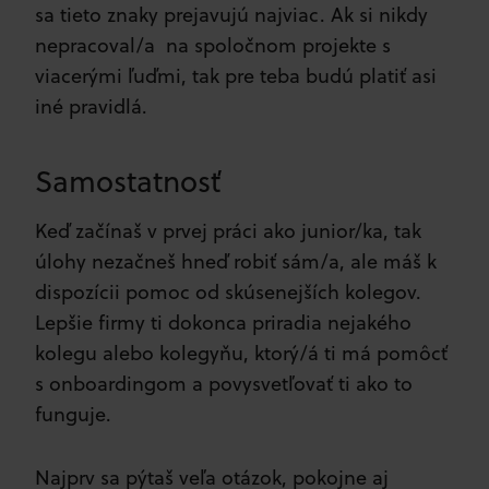
sa tieto znaky prejavujú najviac. Ak si nikdy
nepracoval/a na spoločnom projekte s
viacerými ľuďmi, tak pre teba budú platiť asi
iné pravidlá.
Samostatnosť
Keď začínaš v prvej práci ako junior/ka, tak
úlohy nezačneš hneď robiť sám/a, ale máš k
dispozícii pomoc od skúsenejších kolegov.
Lepšie firmy ti dokonca priradia nejakého
kolegu alebo kolegyňu, ktorý/á ti má pomôcť
s onboardingom a povysvetľovať ti ako to
funguje.
Najprv sa pýtaš veľa otázok, pokojne aj