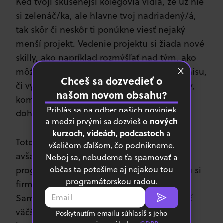
Keď tvoji skúsenejší kolegovia vidia, že už nie
si zelenáč/ka, ale hlavne tvoj nadriadený/á,
tak skôr či neskôr ti ponúkne viesť nejaký
menší projekt. Vedenie projektu si žiada nové
skilly, ako napríklad rozmýšľať nad tým, ako
môže tento projekt čo najviac prispieť biznisu,
Chceš sa dozvedieť o
či vytváranie úloh, organizovanie mítingov,
našom novom obsahu?
komunikácia s ostatnými tímami alebo
Prihlás sa na odber našich noviniek
dohliadanie na implementáciu.
nových
a medzi prvými sa dozvieš o
kurzoch, videách, podcastoch
a
Toto už neznie veľmi ako programovanie,
všeličom ďalšom, čo podnikneme.
avšak sú to skilly kompetentného
Neboj sa, nebudeme ťa spamovať a
občas ta potešíme aj nejakou tou
programátora či programátorky, ktorého/ú si
programátorskou radou.
firma cení. Ak chceš rásť, tak toto je cesta.
Samozrejme nehovorím, že keď chceš mať
väčší plat, tak len manažuj projekty, ale
Poskytnutím emailu súhlasíš s jeho