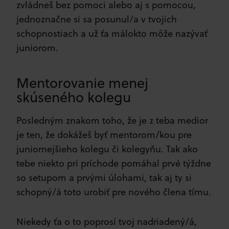
zvládneš bez pomoci alebo aj s pomocou,
jednoznačne si sa posunul/a v tvojich
schopnostiach a už ťa málokto môže nazývať
juniorom.
Mentorovanie menej
skúseného kolegu
Posledným znakom toho, že je z teba medior
je ten, že dokážeš byť mentorom/kou pre
juniornejšieho kolegu či kolegyňu. Tak ako
tebe niekto pri príchode pomáhal prvé týždne
so setupom a prvými úlohami, tak aj ty si
schopný/á toto urobiť pre nového člena tímu.
Niekedy ťa o to poprosí tvoj nadriadený/á,