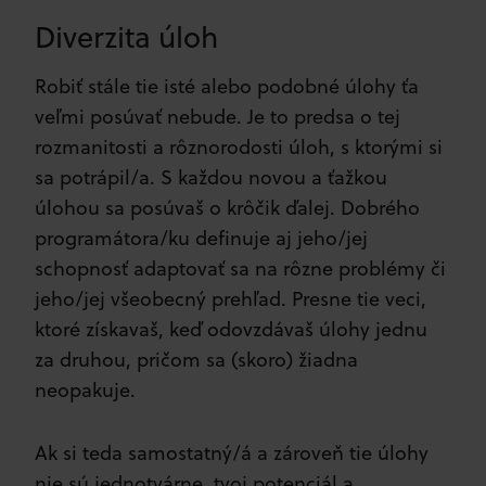
Diverzita úloh
Robiť stále tie isté alebo podobné úlohy ťa
veľmi posúvať nebude. Je to predsa o tej
rozmanitosti a rôznorodosti úloh, s ktorými si
sa potrápil/a. S každou novou a ťažkou
úlohou sa posúvaš o krôčik ďalej. Dobrého
programátora/ku definuje aj jeho/jej
schopnosť adaptovať sa na rôzne problémy či
jeho/jej všeobecný prehľad. Presne tie veci,
ktoré získavaš, keď odovzdávaš úlohy jednu
za druhou, pričom sa (skoro) žiadna
neopakuje.
Ak si teda samostatný/á a zároveň tie úlohy
nie sú jednotvárne, tvoj potenciál a