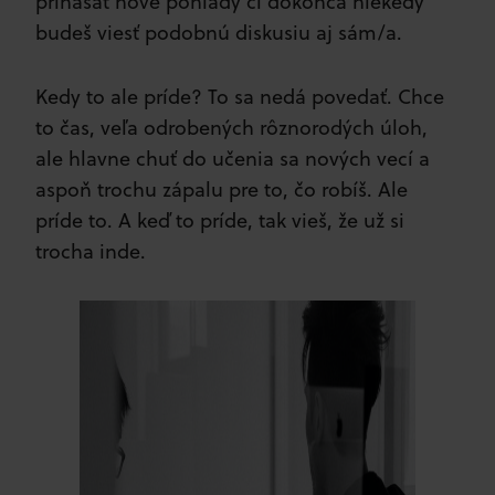
prinášať nové pohľady či dokonca niekedy
budeš viesť podobnú diskusiu aj sám/a.
Kedy to ale príde? To sa nedá povedať. Chce
to čas, veľa odrobených rôznorodých úloh,
ale hlavne chuť do učenia sa nových vecí a
aspoň trochu zápalu pre to, čo robíš. Ale
príde to. A keď to príde, tak vieš, že už si
trocha inde.