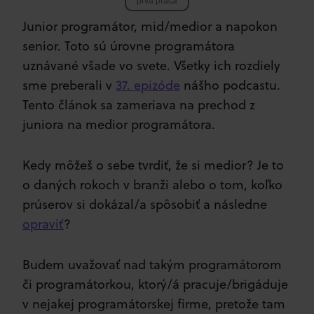
prvá práca
Junior programátor, mid/medior a napokon
senior. Toto sú úrovne programátora
uznávané všade vo svete. Všetky ich rozdiely
sme preberali v
37. epizóde
nášho podcastu.
Tento článok sa zameriava na prechod z
juniora na medior programátora.
Kedy môžeš o sebe tvrdiť, že si medior? Je to
o daných rokoch v branži alebo o tom, koľko
prúserov si dokázal/a spôsobiť a následne
opraviť
?
Budem uvažovať nad takým programátorom
či programátorkou, ktorý/á pracuje/brigáduje
v nejakej programátorskej firme, pretože tam